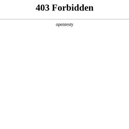
产品及服务
行业解决方案
合作伙伴
投资者关系
简称“z6com尊龙数码”、“我们”和“我们的”）深知隐私对您的重要性
》（下文简称“本政策”）。本政策阐述了z6com尊龙数码如何处理您的个人数
com尊龙数码在补充政策中，或者在收集数据时提供的通知中发布。
：